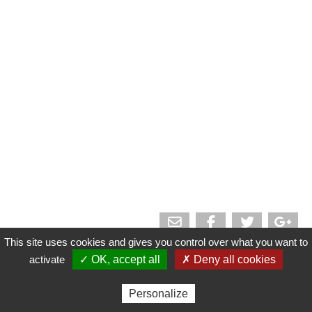
This site uses cookies and gives you control over what you want to
activate
✓ OK, accept all
✗ Deny all cookies
Gestion des cookies
|
Elevage VanDrie
|
VanDrie Group
|
Personalize
Mentions légales
|
Réalisé par Isagri Ingénierie