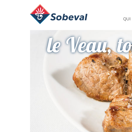
QUI
le Veau, t