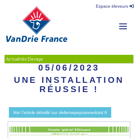
Espace éleveurs
Navigat
Actualités Elevage
05/06/2023
UNE INSTALLATION
RÉUSSIE !
Voir l'article détaillé sur defensepaysannedulot.fr