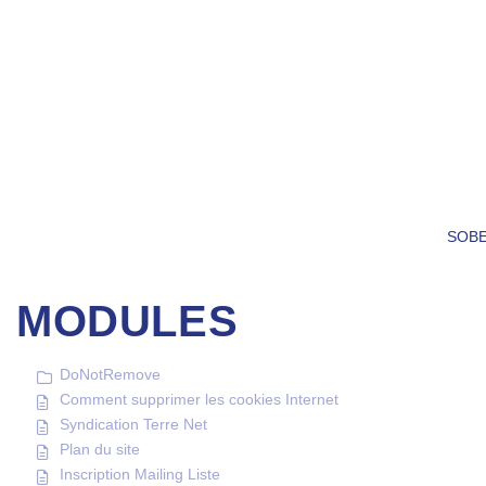
SOB
MODULES
DoNotRemove
Comment supprimer les cookies Internet
Syndication Terre Net
Plan du site
Inscription Mailing Liste